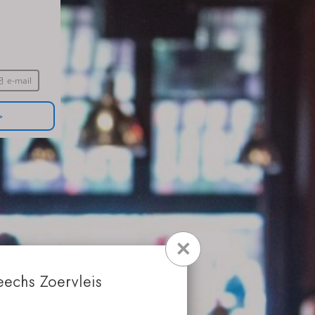
>
website
facebook
e-mail
route