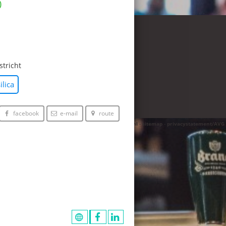
© 2026 -
pinsite.nl
-
sitemap
-
privacystatement/AVG